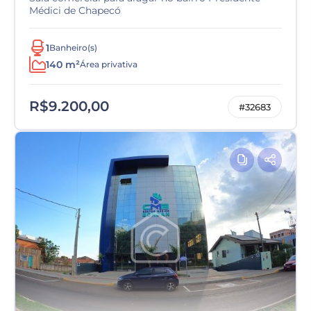
Médici de Chapecó
1
Banheiro(s)
140 m²
Área privativa
R$9.200,00
#32683