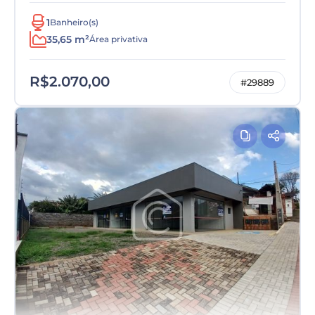
1
Banheiro(s)
35,65 m²
Área privativa
R$2.070,00
#29889