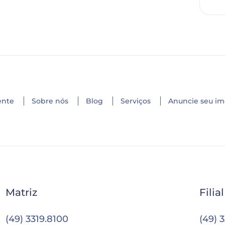
ente
Sobre nós
Blog
Serviços
Anuncie seu im
Matriz
Filia
(49) 3319.8100
(49) 