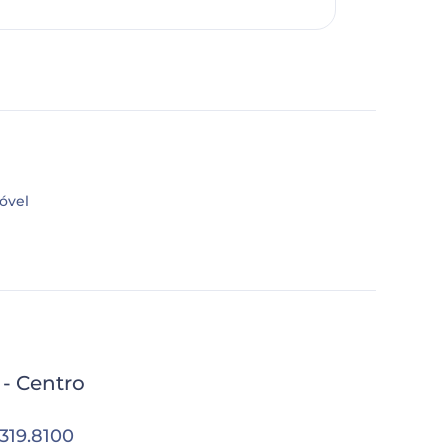
óvel
l - Centro
3319.8100