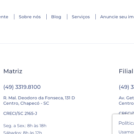
ente
Sobre nós
Blog
Serviços
Anuncie seu im
Matriz
Filia
(49) 3319.8100
(49) 
R. Mal. Deodoro da Fonseca, 131 D
Av. Get
Centro, Chapecó - SC
Centro
CRECI/SC 2165-J
CRECI/
Políti
Seg. a Sex.: 8h às 18h
Seg. a 
Usamos 
Sábados: 8h às 12h
Sábados