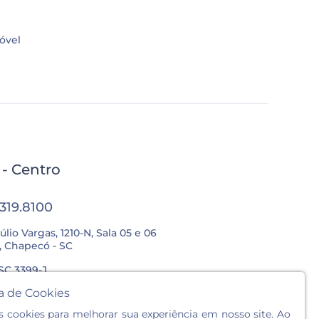
óvel
l - Centro
3319.8100
úlio Vargas, 1210-N, Sala 05 e 06
, Chapecó - SC
SC 3399-J
ca de Cookies
Sex.: 8h às 12h / 13:30h às 18h
cookies para melhorar sua experiência em nosso site. Ao
: 8h às 12h