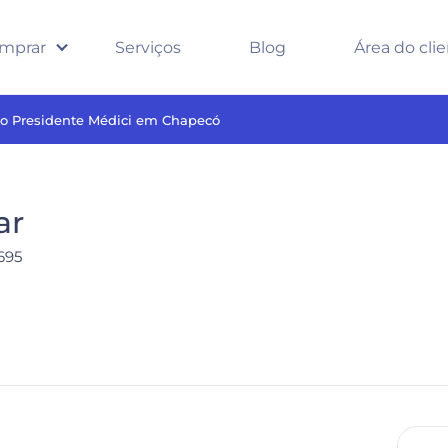
mprar
Serviços
Blog
Área do cli
rro Presidente Médici em Chapecó
ar
695