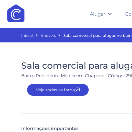
Alugar
Co
Inicial
Imóveis
Sala comercial para alugar no bai
Sala comercial para alug
Bairro Presidente Médici em Chapecó | Código: 29
Veja todas as fotos
Informações importantes