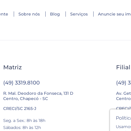
ente
Sobre nós
Blog
Serviços
Anuncie seu im
Matriz
Filia
(49) 3319.8100
(49) 
R. Mal. Deodoro da Fonseca, 131 D
Av. Get
Centro, Chapecó - SC
Centro
CRECI/SC 2165-J
CRECI/
Políti
Seg. a Sex.: 8h às 18h
Seg. a 
Usamos 
Sábados: 8h às 12h
Sábados