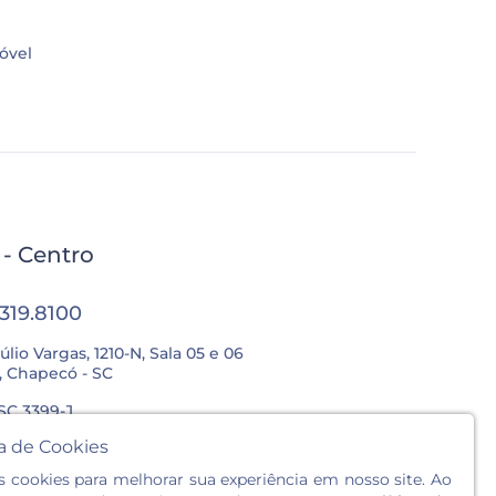
óvel
l - Centro
3319.8100
úlio Vargas, 1210-N, Sala 05 e 06
, Chapecó - SC
SC 3399-J
ca de Cookies
Sex.: 8h às 12h / 13:30h às 18h
cookies para melhorar sua experiência em nosso site. Ao
: 8h às 12h