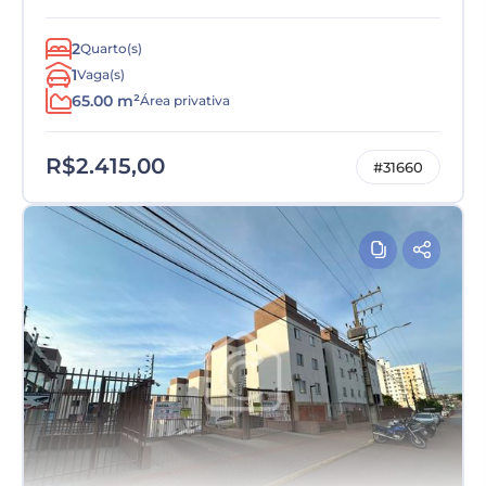
2
Quarto(s)
1
Vaga(s)
65.00 m²
Área privativa
R$2.415,00
#31660