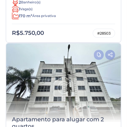
2
Banheiro(s)
1
Vaga(s)
170 m²
Área privativa
R$5.750,00
#28503
Apartamento para alugar com 2
quartos