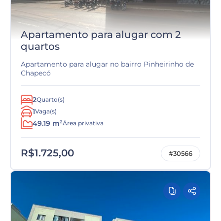
Apartamento para alugar com 2
quartos
Apartamento para alugar no bairro Pinheirinho de
Chapecó
2
Quarto(s)
1
Vaga(s)
49.19 m²
Área privativa
R$1.725,00
#30566