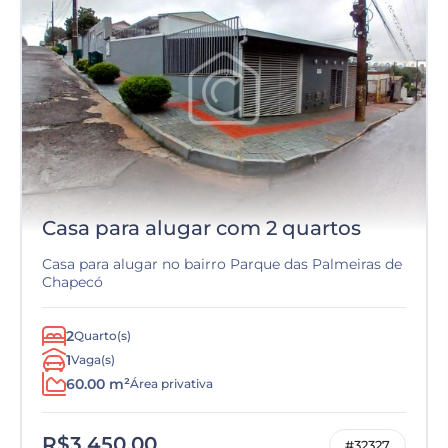
Casa para alugar com 2 quartos
Casa para alugar no bairro Parque das Palmeiras de
Chapecó
2
Quarto(s)
1
Vaga(s)
60.00 m²
Área privativa
R$3.450,00
#32327