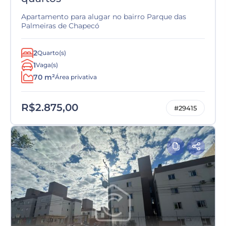
Apartamento para alugar no bairro Parque das
Palmeiras de Chapecó
2
Quarto(s)
1
Vaga(s)
70 m²
Área privativa
R$2.875,00
#29415