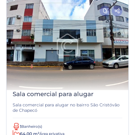
Sala comercial para alugar
Sala comercial para alugar no bairro São Cristóvão
de Chapecó
1
Banheiro(s)
64.00 m²
Área privativa