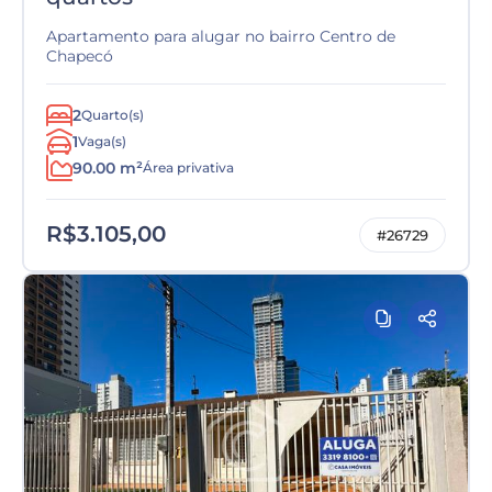
Apartamento para alugar no bairro Centro de
Chapecó
2
Quarto(s)
1
Vaga(s)
90.00 m²
Área privativa
R$3.105,00
#26729