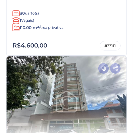
3
Quarto(s)
1
Vaga(s)
110.00 m²
Área privativa
R$4.600,00
#33111