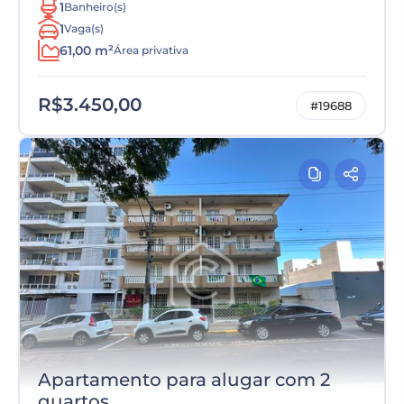
1
Banheiro(s)
1
Vaga(s)
61,00 m²
Área privativa
R$3.450,00
#19688
Apartamento para alugar com 2
quartos