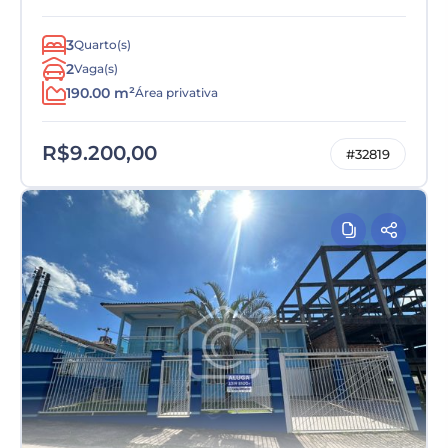
3
Quarto(s)
2
Vaga(s)
190.00 m²
Área privativa
R$9.200,00
#32819