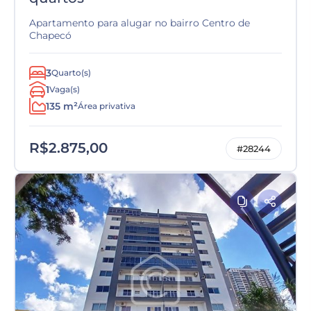
Apartamento para alugar no bairro Centro de
Chapecó
3
Quarto(s)
1
Vaga(s)
135 m²
Área privativa
R$2.875,00
#28244