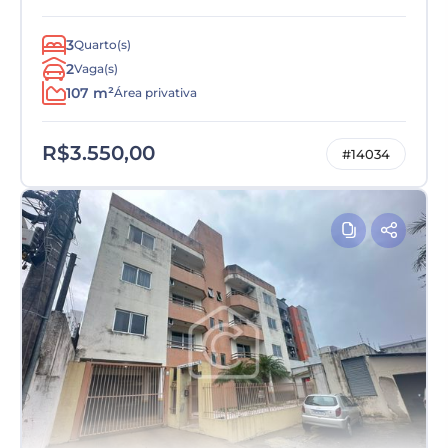
3
Quarto(s)
2
Vaga(s)
107 m²
Área privativa
R$3.550,00
#14034