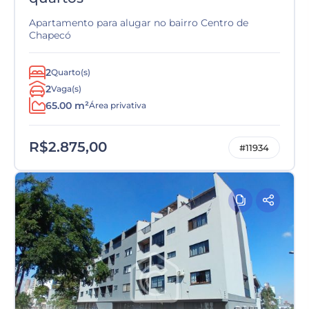
Apartamento para alugar no bairro Centro de
Chapecó
2
Quarto(s)
2
Vaga(s)
65.00 m²
Área privativa
R$2.875,00
#11934