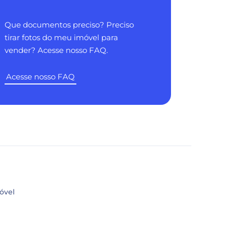
Que documentos preciso? Preciso
tirar fotos do meu imóvel para
vender? Acesse nosso FAQ.
Acesse nosso FAQ
óvel