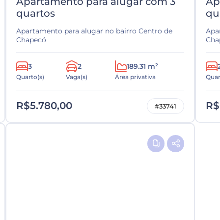
Apartamento para alugar com 3
Ap
quartos
qu
Apartamento para alugar no bairro Centro de
Apa
Chapecó
Cha
3
2
189.31 m²
Quarto(s)
Vaga(s)
Área privativa
Quar
R$5.780,00
R$
#33741