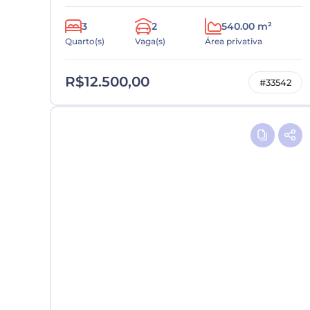
3
2
540.00 m²
Quarto(s)
Vaga(s)
Área privativa
R$12.500,00
#33542