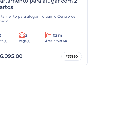
artamento para alugar com 2
artos
rtamento para alugar no bairro Centro de
pecó
2
2
102 m²
to(s)
Vaga(s)
Área privativa
6.095,00
#33830