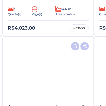
3
2
144 m²
Quarto(s)
Vaga(s)
Área privativa
Quar
R$4.023,00
R$
#33600