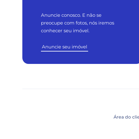
Anuncie conosco. E não se
preocupe com fotos, nós iremos
conhecer seu imóvel.
Anuncie seu imóvel
Área do cli