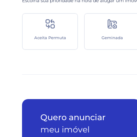
Escolha sua prioridade na hora de alugar um imóv
Hall de entrada
Demi suíte
Quero anunciar
meu imóvel