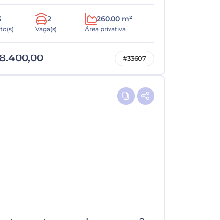
3
2
260.00 m²
to(s)
Vaga(s)
Área privativa
8.400,00
#33607