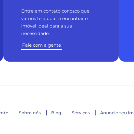
Entre em contato conosco que
vamos te ajudar a encontrar o
imóvel ideal para a sua
necessidade.
Fale com a gente
ente
Sobre nós
Blog
Serviços
Anuncie seu im